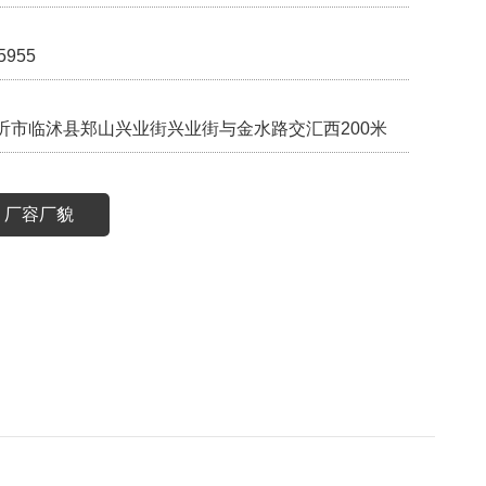
5955
沂市临沭县郑山兴业街兴业街与金水路交汇西200米
厂容厂貌