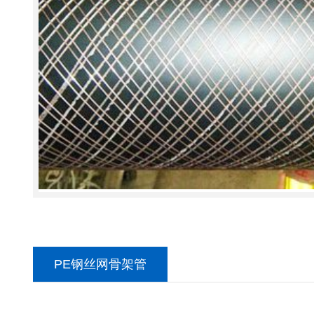
PE钢丝网骨架管