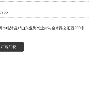
5955
沂市临沭县郑山兴业街兴业街与金水路交汇西200米
厂容厂貌