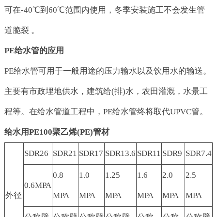
可在-40℃到60℃范围内使用，冬季安装施工不会发生管
道脆裂 。
PE给水管的应用
PE给水管可用于一般用途的压力输水以及饮用水的输送。
主要有市政埋地供水，建筑给(排)水，农田灌溉，水景工
程等。在给水管道工程中，PE给水管终将取代UPVC管。
给水用PE100聚乙烯(PE)管材
SDR26
SDR21
SDR17
SDR13.6
SDR11
SDR9
SDR7.4
0.8
1.0
1.25
1.6
2.0
2.5
0.6MPA
外径
MPA
MPA
MPA
MPA
MPA
MPA