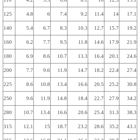
125
4.8
6
7.4
9.2
11.4
14
17.1
140
5.4
6.7
8.3
10.3
12.7
15.7
19.2
160
6.2
7.7
9.5
11.8
14.6
17.9
21.9
180
6.9
8.6
10.7
13.3
16.4
20.1
24.6
200
7.7
9.6
11.9
14.7
18.2
22.4
27.4
225
8.6
10.8
13.4
16.6
20.5
25.2
30.8
250
9.6
11.9
14.8
18.4
22.7
27.9
34.2
280
10.7
13.4
16.6
20.6
25.4
31.3
38.3
315
12.1
15
18.7
23.2
28.6
35.2
43.1