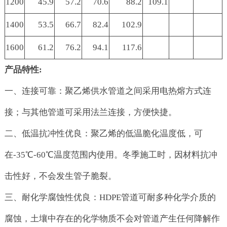
1200
45.9
57.2
70.6
88.2
109.1
1400
53.5
66.7
82.4
102.9
1600
61.2
76.2
94.1
117.6
产品特性:
一、连接可靠：聚乙烯供水管道之间采用电热熔方式连
接；与其他管道可采用法兰连接，方便快捷。
二、低温抗冲性优良：聚乙烯的低温脆化温度低，可
在-35℃-60℃温度范围内使用。冬季施工时，因材料抗冲
击性好，不会发生管子脆裂。
三、耐化学腐蚀性优良：HDPE管道可耐多种化学介质的
腐蚀，土壤中存在的化学物质不会对管道产生任何降解作