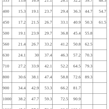
355
13.6
16.9
21.1
26.1
32.2
39.7
48.5
400
15.3
19.1
23.7
29.4
36.3
44.7
54.7
450
17.2
21.5
26.7
33.1
40.9
50.3
61.5
500
19.1
23.9
29.7
36.8
45.4
55.8
560
21.4
26.7
33.2
41.2
50.8
62.5
630
24.1
30
37.4
46.3
57.2
70.3
710
27.2
33.9
42.1
52.2
64.5
79.3
800
30.6
38.1
47.4
58.8
72.6
89.3
900
34.4
42.9
53.3
66.2
81.7
1000
38.2
47.7
59.3
72.5
90.9